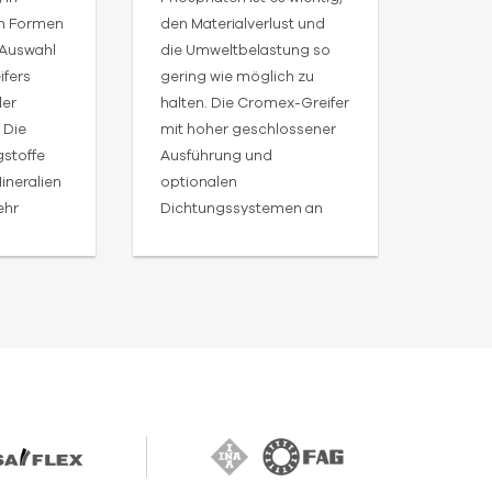
en Formen
den Materialverlust und
Anford
 Auswahl
die Umweltbelastung so
Festig
ifers
gering wie möglich zu
Lebens
der
halten. Die Cromex-Greifer
Cromex
 Die
mit hoher geschlossener
Greifer
stoffe
Ausführung und
Umgang
ineralien
optionalen
abrasi
ehr
Dichtungssystemen an
entwic
starkem
den Lippen sind die beste
chalen
Lösung.