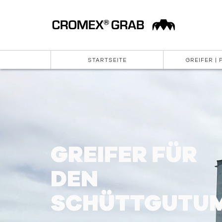
STARTSEITE
GREIFER |
GREIFER FÜR
DEN
SCHÜTTGUTU