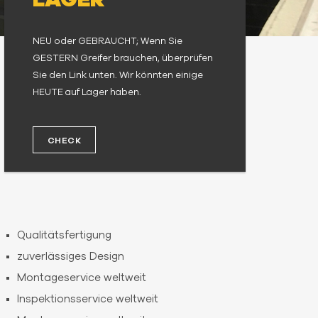
LAGER
NEU oder GEBRAUCHT; Wenn Sie
GESTERN Greifer brauchen, überprüfen
Sie den Link unten. Wir könnten einige
HEUTE auf Lager haben.
CHECK
Qualitätsfertigung
zuverlässiges Design
Montageservice weltweit
Inspektionsservice weltweit