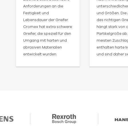
Anforderungen an die
unterschiedlich
Festigkeit und
und Größen. Die
Lebensdauer der Greifer.
des richtigen Gre
Cromex hat extra schwere
hängt stark von 
Greifer, die speziell für den
Partikelgröße ab.
Umgang mit harten und
meisten Zuschlag
abrasiven Materialien
enthalten harte M
entwickelt wurden.
und sind daher s
abrasiv, was zu 
Verschleiß der S
führen kann.