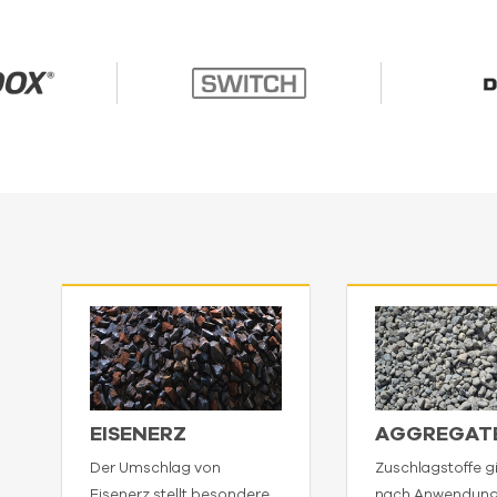
EISENERZ
AGGREGAT
Der Umschlag von
Zuschlagstoffe gi
Eisenerz stellt besondere
nach Anwendung