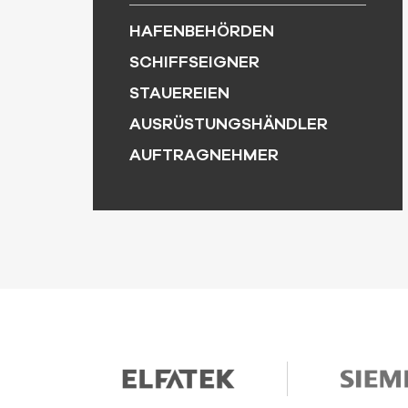
schwierigsten zu
Produktionsraten sehr
HAFENBEHÖRDEN
handhabende Material, da
wichtig. Cromex-
SCHIFFSEIGNER
Schrott in allen Größen
Koksgreifer bieten hohe
und Formen vorkommt
Kapazitäten und geringes
STAUEREIEN
und nie gleich ist. Cromex
Eigengewicht. Heutzutage
AUSRÜSTUNGSHÄNDLER
bietet extrem starke
sind hochgeschlossene
Greifer mit relativ
Modelle zum
AUFTRAGNEHMER
geringem Eigengewicht,
umweltfreundlichen
um extreme Festigkeit und
Entladen die beliebtesten
Haltbarkeit mit hohen
Greifer.
Produktionsraten zu
kombinieren.